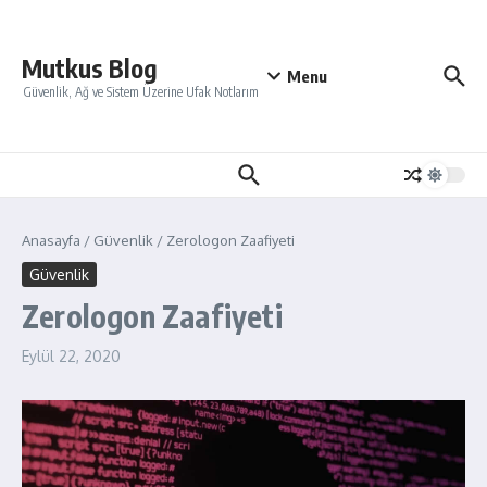
İçeriğe atla
Mutkus Blog
Menu
Güvenlik, Ağ ve Sistem Üzerine Ufak Notlarım
Anasayfa
/
Güvenlik
/
Zerologon Zaafiyeti
Güvenlik
Zerologon Zaafiyeti
Eylül 22, 2020