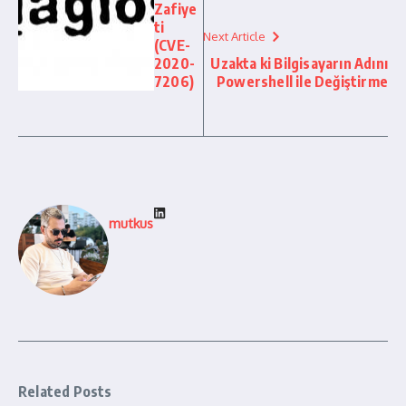
Zafiye
ti
Next Article
(CVE-
2020-
Uzakta ki Bilgisayarın Adını
7206)
Powershell ile Değiştirme
mutkus
Related Posts