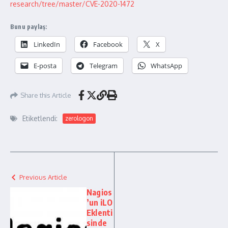
research/tree/master/CVE-2020-1472
Bunu paylaş:
LinkedIn
Facebook
X
E-posta
Telegram
WhatsApp
Share this Article
Etiketlendi:
zerologon
Previous Article
Nagios
’un iLO
Eklenti
sinde