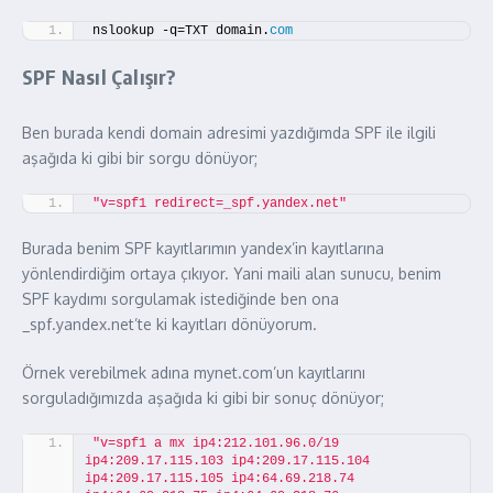
nslookup -q=TXT domain.
com
SPF Nasıl Çalışır?
Ben burada kendi domain adresimi yazdığımda SPF ile ilgili
aşağıda ki gibi bir sorgu dönüyor;
"v=spf1 redirect=_spf.yandex.net"
Burada benim SPF kayıtlarımın yandex’in kayıtlarına
yönlendirdiğim ortaya çıkıyor. Yani maili alan sunucu, benim
SPF kaydımı sorgulamak istediğinde ben ona
_spf.yandex.net’te ki kayıtları dönüyorum.
Örnek verebilmek adına mynet.com’un kayıtlarını
sorguladığımızda aşağıda ki gibi bir sonuç dönüyor;
"v=spf1 a mx ip4:212.101.96.0/19 
ip4:209.17.115.103 ip4:209.17.115.104 
ip4:209.17.115.105 ip4:64.69.218.74 