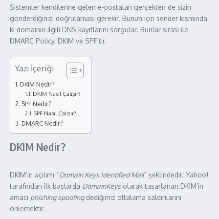
Sistemler kendilerine gelen e-postaları gerçekten de sizin
gönderdiğinizi doğrulaması gerekir. Bunun için sender kısmında
ki domainin ilgili DNS kayıtlarını sorgular. Bunlar sırası ile
DMARC Policy, DKIM ve SPF’tir.
Yazı İçeriği
DKIM Nedir?
DKIM Nasıl Çalışır?
SPF Nedir?
SPF Nasıl Çalışır?
DMARC Nedir?
DKIM Nedir?
DKIM’in açılımı “
Domain Keys Identified Mail
” şeklindedir. Yahoo!
tarafından ilk başlarda
DomainKeys
olarak tasarlanan DKIM’in
amacı
phishing spoofing
dediğimiz oltalama saldırılarını
önlemektir.