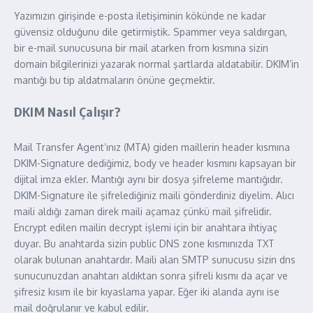
Yazımızın girişinde e-posta iletişiminin kökünde ne kadar
güvensiz olduğunu dile getirmiştik. Spammer veya saldırgan,
bir e-mail sunucusuna bir mail atarken from kısmına sizin
domain bilgilerinizi yazarak normal şartlarda aldatabilir. DKIM’in
mantığı bu tip aldatmaların önüne geçmektir.
DKIM Nasıl Çalışır?
Mail Transfer Agent’ınız (MTA) giden maillerin header kısmına
DKIM-Signature dediğimiz, body ve header kısmını kapsayan bir
dijital imza ekler. Mantığı aynı bir dosya şifreleme mantığıdır.
DKIM-Signature ile şifrelediğiniz maili gönderdiniz diyelim. Alıcı
maili aldığı zaman direk maili açamaz çünkü mail şifrelidir.
Encrypt edilen mailin decrypt işlemi için bir anahtara ihtiyaç
duyar. Bu anahtarda sizin public DNS zone kısmınızda TXT
olarak bulunan anahtardır. Maili alan SMTP sunucusu sizin dns
sunucunuzdan anahtarı aldıktan sonra şifreli kısmı da açar ve
şifresiz kısım ile bir kıyaslama yapar. Eğer iki alanda aynı ise
mail doğrulanır ve kabul edilir.