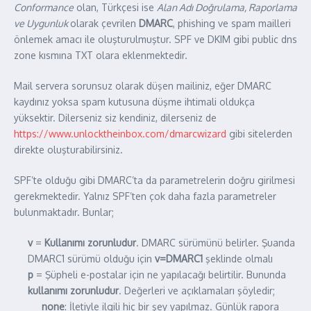
Conformance
olan, Türkçesi ise
Alan Adı Doğrulama, Raporlama
ve Uygunluk
olarak çevrilen
DMARC
, phishing ve spam mailleri
önlemek amacı ile oluşturulmuştur. SPF ve DKIM gibi public dns
zone kısmına TXT olara eklenmektedir.
Mail servera sorunsuz olarak düşen mailiniz, eğer DMARC
kaydınız yoksa spam kutusuna düşme ihtimali oldukça
yüksektir. Dilerseniz siz kendiniz, dilerseniz de
https://www.unlocktheinbox.com/dmarcwizard
gibi sitelerden
direkte oluşturabilirsiniz.
SPF’te olduğu gibi DMARC’ta da parametrelerin doğru girilmesi
gerekmektedir. Yalnız SPF’ten çok daha fazla parametreler
bulunmaktadır. Bunlar;
v
=
Kullanımı zorunludur
. DMARC sürümünü belirler. Şuanda
DMARC1 sürümü olduğu için
v=DMARC1
şeklinde olmalı
p
= Şüpheli e-postalar için ne yapılacağı belirtilir. Bununda
kullanımı zorunludur
. Değerleri ve açıklamaları şöyledir;
none
: İletiyle ilgili hiç bir şey yapılmaz. Günlük rapora