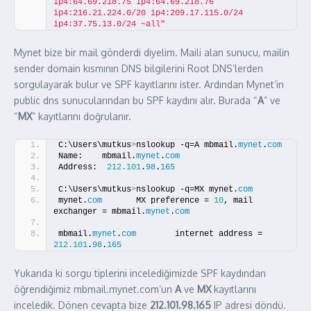
ip4:64.69.218.75 ip4:64.69.218.76 
ip4:216.21.224.0/20 ip4:209.17.115.0/24 
ip4:37.75.13.0/24 ~all"
Mynet bize bir mail gönderdi diyelim. Maili alan sunucu, mailin
sender domain kısmının DNS bilgilerini Root DNS’lerden
sorgulayarak bulur ve SPF kayıtlarını ister. Ardından Mynet’in
public dns sunucularından bu SPF kaydını alır. Burada “
A
” ve
“
MX
” kayıtlarını doğrulanır.
C:\Users\mutkus
>
nslookup -q=A mbmail.
mynet
.
com
Name:    mbmail.
mynet
.
com
Address:  
212.101
.
98
.
165
C:\Users\mutkus
>
nslookup -q=MX mynet.
com
mynet.
com
       MX preference = 
10
, mail 
exchanger = mbmail.
mynet
.
com
mbmail.
mynet
.
com
        internet address = 
212.101
.
98
.
165
Yukarıda ki sorgu tiplerini incelediğimizde SPF kaydından
öğrendiğimiz mbmail.mynet.com’un
A
ve
MX
kayıtlarını
inceledik. Dönen cevapta bize
212.101.98.165
IP adresi döndü.