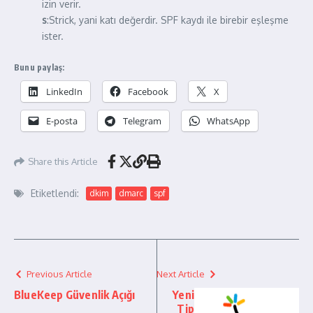
izin verir.
s
:Strick, yani katı değerdir. SPF kaydı ile birebir eşleşme
ister.
Bunu paylaş:
LinkedIn
Facebook
X
E-posta
Telegram
WhatsApp
Share this Article
Etiketlendi:
dkim
dmarc
spf
Previous Article
Next Article
BlueKeep Güvenlik Açığı
Yeni
Tip