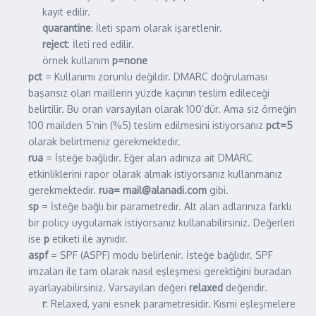
kayıt edilir.
quarantine
: İleti spam olarak işaretlenir.
reject
: İleti red edilir.
örnek kullanım
p=none
pct
= Kullanımı zorunlu değildir. DMARC doğrulaması
başarısız olan maillerin yüzde kaçının teslim edileceği
belirtilir. Bu oran varsayılan olarak 100’dür. Ama siz örneğin
100 mailden 5’nin (%5) teslim edilmesini istiyorsanız
pct=5
olarak belirtmeniz gerekmektedir.
rua
= İsteğe bağlıdır. Eğer alan adınıza ait DMARC
etkinliklerini rapor olarak almak istiyorsanız kullanmanız
gerekmektedir.
rua=
mail@alanadi.com
gibi.
sp
= İsteğe bağlı bir parametredir. Alt alan adlarınıza farklı
bir policy uygulamak istiyorsanız kullanabilirsiniz. Değerleri
ise
p
etiketi ile aynıdır.
aspf
= SPF (ASPF) modu belirlenir. İsteğe bağlıdır. SPF
imzaları ile tam olarak nasıl eşleşmesi gerektiğini buradan
ayarlayabilirsiniz. Varsayılan değeri
relaxed
değeridir.
r
: Relaxed, yani esnek parametresidir. Kısmi eşleşmelere