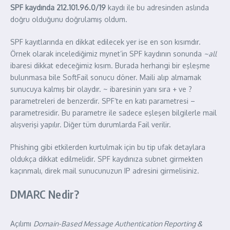
SPF kaydında
212.101.96.0/19
kaydı ile bu adresinden aslında
doğru olduğunu doğrulamış oldum.
SPF kayıtlarında en dikkat edilecek yer ise en son kısımdır.
Örnek olarak incelediğimiz mynet’in SPF kaydının sonunda
~all
ibaresi dikkat edeceğimiz kısım. Burada herhangi bir eşleşme
bulunmasa bile SoftFail sonucu döner. Maili alıp almamak
sunucuya kalmış bir olaydır. ~ ibaresinin yanı sıra + ve ?
parametreleri de benzerdir. SPF’te en katı parametresi –
parametresidir. Bu parametre ile sadece eşleşen bilgilerle mail
alışverişi yapılır. Diğer tüm durumlarda Fail verilir.
Phishing gibi etkilerden kurtulmak için bu tip ufak detaylara
oldukça dikkat edilmelidir. SPF kaydınıza subnet girmekten
kaçınmalı, direk mail sunucunuzun IP adresini girmelisiniz.
DMARC Nedir?
Açılımı
Domain-Based Message Authentication Reporting &