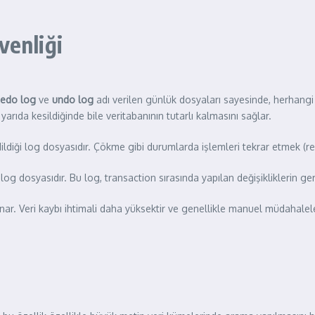
venliği
edo log
ve
undo log
adı verilen günlük dosyaları sayesinde, herhangi 
em yarıda kesildiğinde bile veritabanının tutarlı kalmasını sağlar.
ldiği log dosyasıdır. Çökme gibi durumlarda işlemleri tekrar etmek (redo
n log dosyasıdır. Bu log, transaction sırasında yapılan değişikliklerin ge
r. Veri kaybı ihtimali daha yüksektir ve genellikle manuel müdahaleler 