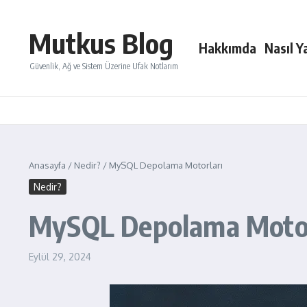
İçeriğe atla
Mutkus Blog
Hakkımda
Nasıl Ya
Güvenlik, Ağ ve Sistem Üzerine Ufak Notlarım
Anasayfa
/
Nedir?
/
MySQL Depolama Motorları
Nedir?
MySQL Depolama Motor
Eylül 29, 2024