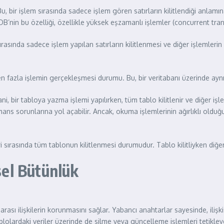
 Bu, bir işlem sırasında sadece işlem gören satırların kilitlendiği anlamın
oDB’nin bu özelliği, özellikle yüksek eşzamanlı işlemler (concurrent tr
sırasında sadece işlem yapılan satırların kilitlenmesi ve diğer işlemleri
en fazla işlemin gerçekleşmesi durumu. Bu, bir veritabanı üzerinde ayn
Yani, bir tabloya yazma işlemi yapılırken, tüm tablo kilitlenir ve diğer i
 sorunlarına yol açabilir. Ancak, okuma işlemlerinin ağırlıklı olduğu
eri sırasında tüm tablonun kilitlenmesi durumudur. Tablo kilitliyken diğ
isel Bütünlük
rası ilişkilerin korunmasını sağlar. Yabancı anahtarlar sayesinde, ilişk
ablolardaki veriler üzerinde de silme veya güncelleme işlemleri tetikleyebili