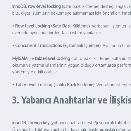
InnoDB
,
row-level locking
(satır bazlı kilitleme) desteği sağlar.
bile, diğer işlemlerin beklemeye alınmaması için önemlidir. Inn
•
Row-level Locking (Satır Bazlı Kilitleme)
: Veritabanı işlemleri 
üzerinde aynı anda birden fazla işlem yapılabilir.
•
Concurrent Transactions (Eşzamanlı İşlemler)
: Aynı anda bird
MyISAM
ise
table-level locking
(tablo bazlı kilitleme) kullanır. 
okuma ve yazma işlemlerinin yoğun olduğu ortamlarda performans
yöntemiyle etkili olabilir.
•
Table-level Locking (Tablo Bazlı Kilitleme)
: Veritabanı işleml
3. Yabancı Anahtarlar ve İlişk
InnoDB
,
foreign key
(yabancı anahtar) desteği sunarak tablolar a
Örneğin, bir tabloya yapılan bir kayıt silme işlemi, ilişkili diğer t