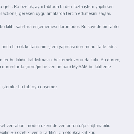
a gelir. Bu özellik, aynı tabloda birden fazla işlem yapılırken
ansactions) gereken uygulamalarda tercih edilmesini sağlar.
n bu kilitli satırlara erişememesi durumudur. Bu sayede bir tablo
ı anda birçok kullanıcının işlem yapması durumunu ifade eder.
şlemler bu kilidin kaldırılmasını beklemek zorunda kalır. Bu durum,
 durumlarda (örneğin bir veri ambarı) MyISAM bu kilitleme
er işlemler bu tabloya erişemez.
isel veritabanı modeli üzerinde veri bütünlüğü sağlanabilir.
r. Bu özellik, veri tutarlılığı için oldukça kritiktir.