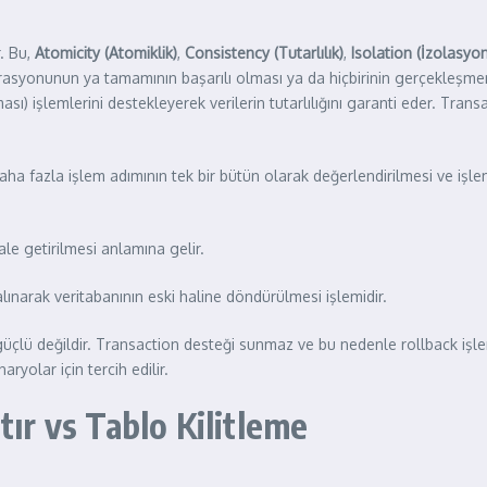
. Bu,
Atomicity (Atomiklik)
,
Consistency (Tutarlılık)
,
Isolation (İzolasyon
 operasyonunun ya tamamının başarılı olması ya da hiçbirinin gerçekleşm
ması) işlemlerini destekleyerek verilerin tutarlılığını garanti eder. T
a daha fazla işlem adımının tek bir bütün olarak değerlendirilmesi ve i
hale getirilmesi anlamına gelir.
 alınarak veritabanının eski haline döndürülmesi işlemidir.
çlü değildir. Transaction desteği sunmaz ve bu nedenle rollback işle
ryolar için tercih edilir.
tır vs Tablo Kilitleme