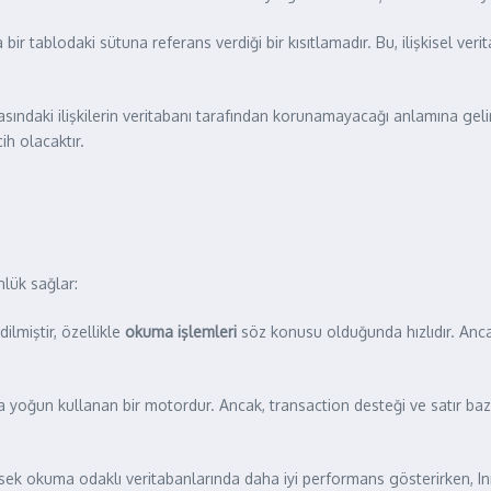
bir tablodaki sütuna referans verdiği bir kısıtlamadır. Bu, ilişkisel verit
ındaki ilişkilerin veritabanı tarafından korunamayacağı anlamına gelir
h olacaktır.
nlük sağlar:
ilmiştir, özellikle
okuma işlemleri
söz konusu olduğunda hızlıdır. Ancak
ha yoğun kullanan bir motordur. Ancak, transaction desteği ve satır baz
üksek okuma odaklı veritabanlarında daha iyi performans gösterirken,