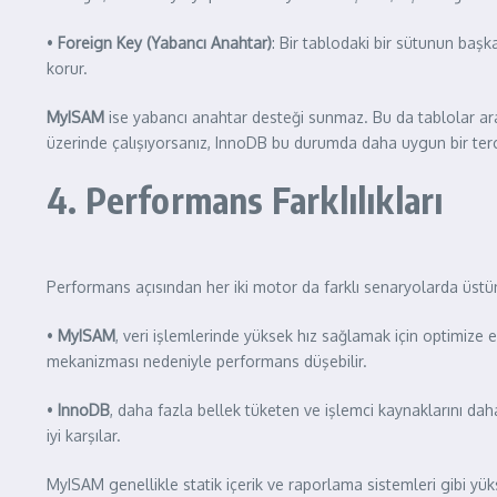
•
Foreign Key (Yabancı Anahtar)
: Bir tablodaki bir sütunun başka 
korur.
MyISAM
ise yabancı anahtar desteği sunmaz. Bu da tablolar aras
üzerinde çalışıyorsanız, InnoDB bu durumda daha uygun bir terci
4. Performans Farklılıkları
Performans açısından her iki motor da farklı senaryolarda üstü
•
MyISAM
, veri işlemlerinde yüksek hız sağlamak için optimize ed
mekanizması nedeniyle performans düşebilir.
•
InnoDB
, daha fazla bellek tüketen ve işlemci kaynaklarını da
iyi karşılar.
MyISAM genellikle statik içerik ve raporlama sistemleri gibi y