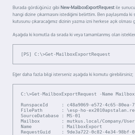
Burada gördüğünüz gibi
New-MailboxExportRequest
ile sunucu
hangi dizine çıkarmasını istediğimi belirttim. Ben paylaşımda 
kutusunu çıkaracağımız dizinin yazma izni herkese açık olması ge
Aşağıda ki komutla da sırada ki veya tamamlanmış olan istekleri
[PS] C:\>Get-MailboxExportRequest
Eğer daha fazla bilgi isterseniz aşağıda ki komutu girebilirsiniz;
C:\>Get-MailboxExportRequest -Name Mailbox
RunspaceId     : c48a9069-e572-4c65-80ea-7
FilePath       : \esp-ho-ex2010apstalan.re
SourceDatabase : MS-01

Mailbox        : mutkus.local/Company/User
Name           : MailboxExport

RequestGuid    : 9de3a722-0c82-4e34-98bf-0