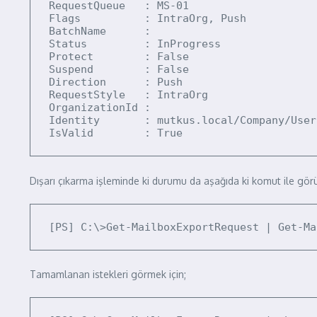
RequestQueue   : MS-01

Flags          : IntraOrg, Push

BatchName      :

Status         : InProgress

Protect        : False

Suspend        : False

Direction      : Push

RequestStyle   : IntraOrg

OrganizationId :

Identity       : mutkus.local/Company/User
IsValid        : True
Dışarı çıkarma işleminde ki durumu da aşağıda ki komut ile görün
[PS] C:\>Get-MailboxExportRequest | Get-Ma
Tamamlanan istekleri görmek için;