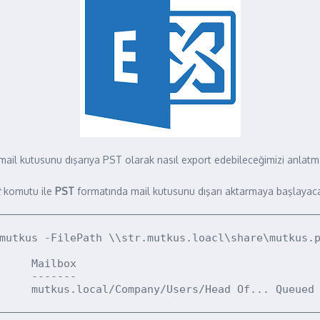
ail kutusunu dışarıya PST olarak nasıl export edebileceğimizi anlatm
t
komutu ile
PST
formatında mail kutusunu dışarı aktarmaya başlayaca
mutkus -FilePath \\str.mutkus.loacl\share\mutkus.p
     Mailbox                                      
     -------                                      
     mutkus.local/Company/Users/Head Of... Queued