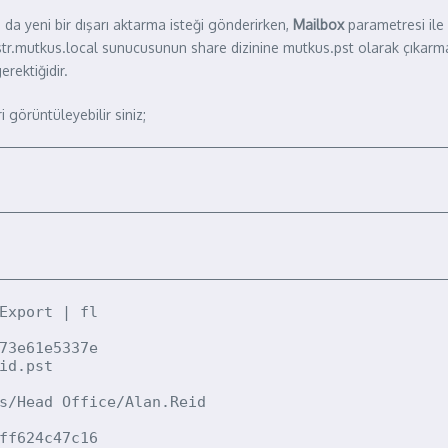
 da yeni bir dışarı aktarma isteği gönderirken,
Mailbox
parametresi ile
ki str.mutkus.local sunucusunun share dizinine mutkus.pst olarak çıkar
rektiğidir.
 görüntüleyebilir siniz;
Export | fl

73e61e5337e

id.pst

s/Head Office/Alan.Reid

ff624c47c16
