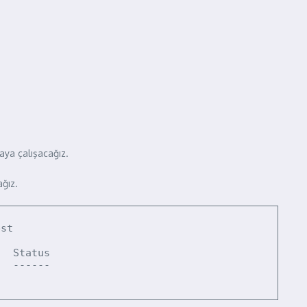
aya çalışacağız.
ğız.
st

  Status

  ------
