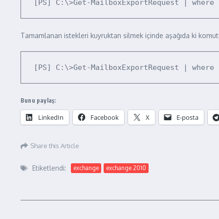
Tamamlanan istekleri kuyruktan silmek içinde aşağıda ki komutu 
[PS] C:\>Get-MailboxExportRequest | where 
Bunu paylaş:
LinkedIn
Facebook
X
E-posta
Share this Article
Etiketlendi:
exchange
exchange 2010