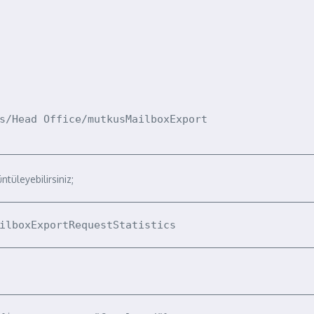
s/Head Office/mutkusMailboxExport

tüleyebilirsiniz;
ilboxExportRequestStatistics