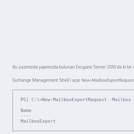
Bu yazımızda yapımızda bulunan Excgane Server 2010’da ki bir m
Exchange Management Shell’i açıp
New-MailboxExportReques
PS] C:\>New-MailboxExportRequest -Mailbox 
Name                                      
----                                      
MailboxExport                             